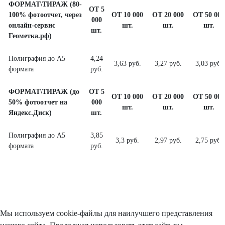
ФОРМАТ\ТИРАЖ (80-
ОТ 5
100% фотоотчет, через
ОТ 10 000
ОТ 20 000
ОТ 50 000
000
онлайн-сервис
шт.
шт.
шт.
шт.
Геометка.рф)
Полиграфия до А5
4,24
3,63 руб.
3,27 руб.
3,03 руб.
формата
руб.
ФОРМАТ\ТИРАЖ (до
ОТ 5
ОТ 10 000
ОТ 20 000
ОТ 50 000
50% фотоотчет на
000
шт.
шт.
шт.
Яндекс.Диск)
шт.
Полиграфия до А5
3,85
3,3 руб.
2,97 руб.
2,75 руб.
формата
руб.
Мы используем cookie-файлы для наилучшего представления